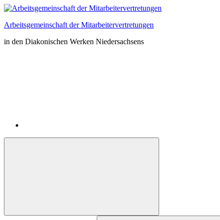
Zum
Inhalt
Arbeitsgemeinschaft der Mitarbeitervertretungen
springen
in den Diakonischen Werken Niedersachsens
Instagram
Suchformular
Suchen