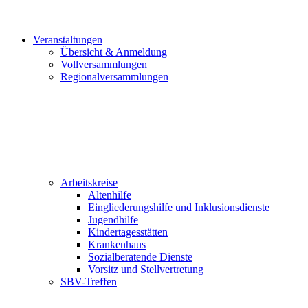
Veranstaltungen
Übersicht & Anmeldung
Vollversammlungen
Regionalversammlungen
Arbeitskreise
Altenhilfe
Eingliederungshilfe und Inklusionsdienste
Jugendhilfe
Kindertagesstätten
Krankenhaus
Sozialberatende Dienste
Vorsitz und Stellvertretung
SBV-Treffen