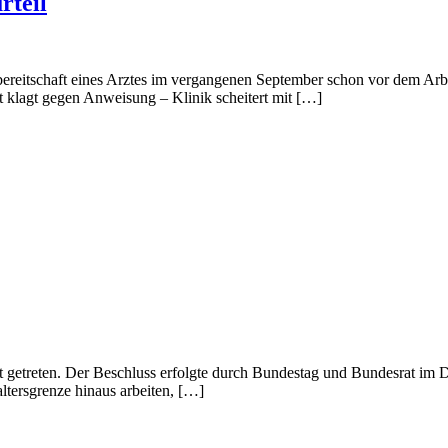
rteil
reitschaft eines Arztes im vergangenen September schon vor dem Arbei
t klagt gegen Anweisung – Klinik scheitert mit […]
aft getreten. Der Beschluss erfolgte durch Bundestag und Bundesrat i
ltersgrenze hinaus arbeiten, […]