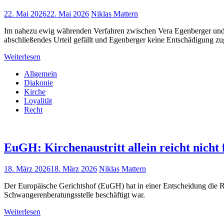
22. Mai 2026
22. Mai 2026
Niklas Mattern
Im nahezu ewig währenden Verfahren zwischen Vera Egenberger und
abschließendes Urteil gefällt und Egenberger keine Entschädigung z
Weiterlesen
Allgemein
Diakonie
Kirche
Loyalität
Recht
EuGH: Kirchenaustritt allein reicht nicht
18. März 2026
18. März 2026
Niklas Mattern
Der Europäische Gerichtshof (EuGH) hat in einer Entscheidung die Re
Schwangerenberatungsstelle beschäftigt war.
Weiterlesen