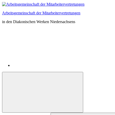
Zum
Inhalt
Arbeitsgemeinschaft der Mitarbeitervertretungen
springen
in den Diakonischen Werken Niedersachsens
Instagram
Suchformular
Suchen