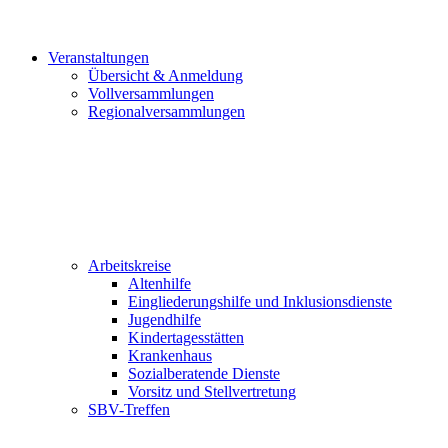
Veranstaltungen
Übersicht & Anmeldung
Vollversammlungen
Regionalversammlungen
Arbeitskreise
Altenhilfe
Eingliederungshilfe und Inklusionsdienste
Jugendhilfe
Kindertagesstätten
Krankenhaus
Sozialberatende Dienste
Vorsitz und Stellvertretung
SBV-Treffen