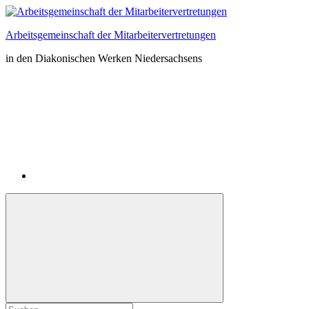
Zum
Inhalt
Arbeitsgemeinschaft der Mitarbeitervertretungen
springen
in den Diakonischen Werken Niedersachsens
Instagram
Suchformular
Suchen