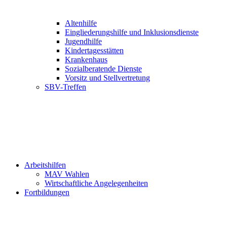
Altenhilfe
Eingliederungshilfe und Inklusionsdienste
Jugendhilfe
Kindertagesstätten
Krankenhaus
Sozialberatende Dienste
Vorsitz und Stellvertretung
SBV-Treffen
Arbeitshilfen
MAV Wahlen
Wirtschaftliche Angelegenheiten
Fortbildungen