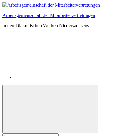
Zum
Inhalt
Arbeitsgemeinschaft der Mitarbeitervertretungen
springen
in den Diakonischen Werken Niedersachsens
Instagram
Suchformular
Suchen