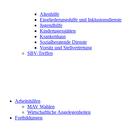
Altenhilfe
Eingliederungshilfe und Inklusionsdienste
Jugendhilfe
Kindertagesstätten
Krankenhaus
Sozialberatende Dienste
Vorsitz und Stellvertretung
SBV-Treffen
Arbeitshilfen
MAV Wahlen
Wirtschaftliche Angelegenheiten
Fortbildungen