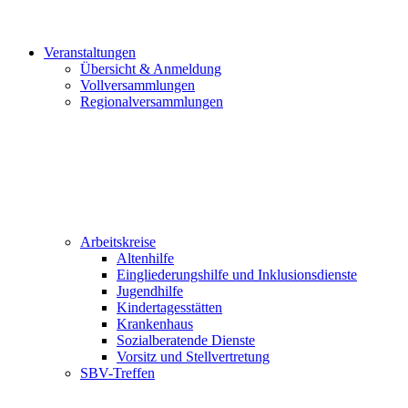
Veranstaltungen
Übersicht & Anmeldung
Vollversammlungen
Regionalversammlungen
Arbeitskreise
Altenhilfe
Eingliederungshilfe und Inklusionsdienste
Jugendhilfe
Kindertagesstätten
Krankenhaus
Sozialberatende Dienste
Vorsitz und Stellvertretung
SBV-Treffen