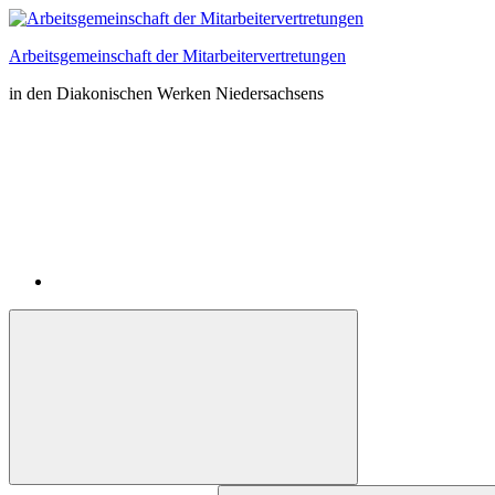
Zum
Inhalt
Arbeitsgemeinschaft der Mitarbeitervertretungen
springen
in den Diakonischen Werken Niedersachsens
Instagram
Suchformular
Suchen