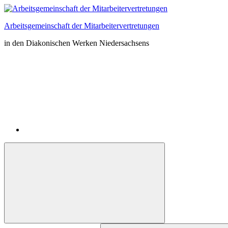
Zum
Inhalt
Arbeitsgemeinschaft der Mitarbeitervertretungen
springen
in den Diakonischen Werken Niedersachsens
Instagram
Suchformular
Suchen