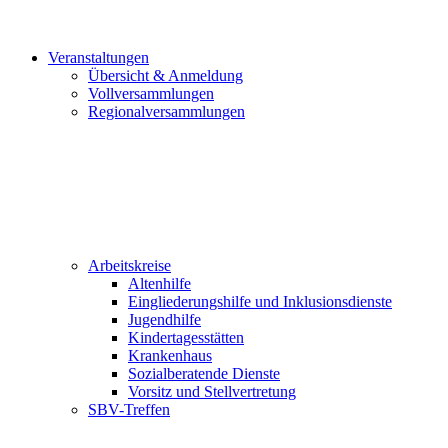
Veranstaltungen
Übersicht & Anmeldung
Vollversammlungen
Regionalversammlungen
Arbeitskreise
Altenhilfe
Eingliederungshilfe und Inklusionsdienste
Jugendhilfe
Kindertagesstätten
Krankenhaus
Sozialberatende Dienste
Vorsitz und Stellvertretung
SBV-Treffen