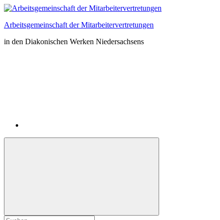
Zum
Inhalt
Arbeitsgemeinschaft der Mitarbeitervertretungen
springen
in den Diakonischen Werken Niedersachsens
Instagram
Suchformular
Suchen