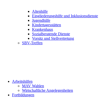
Altenhilfe
Eingliederungshilfe und Inklusionsdienste
Jugendhilfe
Kindertagesstätten
Krankenhaus
Sozialberatende Dienste
Vorsitz und Stellvertretung
SBV-Treffen
Arbeitshilfen
MAV Wahlen
Wirtschaftliche Angelegenheiten
Fortbildungen