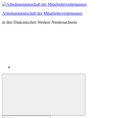
Zum
Inhalt
Arbeitsgemeinschaft der Mitarbeitervertretungen
springen
in den Diakonischen Werken Niedersachsens
Instagram
Suchformular
Suchen