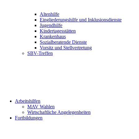
Altenhilfe
Eingliederungshilfe und Inklusionsdienste
Jugendhilfe
Kindertagesstätten
Krankenhaus
Sozialberatende Dienste
Vorsitz und Stellvertretung
SBV-Treffen
Arbeitshilfen
MAV Wahlen
Wirtschaftliche Angelegenheiten
Fortbildungen