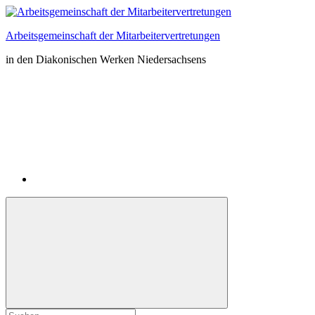
Zum
Inhalt
Arbeitsgemeinschaft der Mitarbeitervertretungen
springen
in den Diakonischen Werken Niedersachsens
Instagram
Suchformular
Suchen