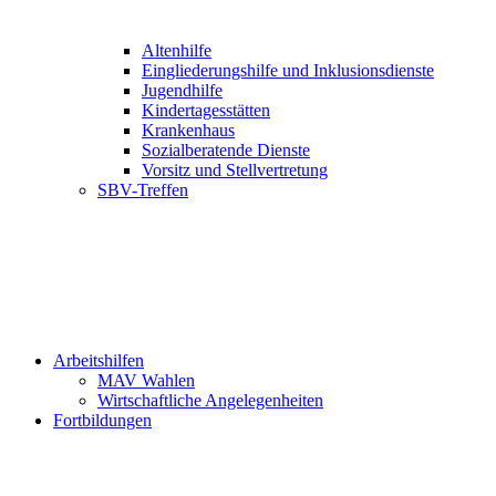
Altenhilfe
Eingliederungshilfe und Inklusionsdienste
Jugendhilfe
Kindertagesstätten
Krankenhaus
Sozialberatende Dienste
Vorsitz und Stellvertretung
SBV-Treffen
Arbeitshilfen
MAV Wahlen
Wirtschaftliche Angelegenheiten
Fortbildungen