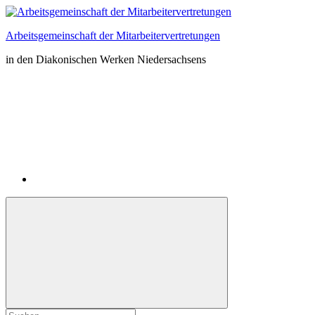
Zum
Inhalt
Arbeitsgemeinschaft der Mitarbeitervertretungen
springen
in den Diakonischen Werken Niedersachsens
Instagram
Suchformular
Suchen