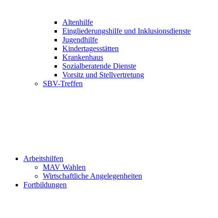
Altenhilfe
Eingliederungshilfe und Inklusionsdienste
Jugendhilfe
Kindertagesstätten
Krankenhaus
Sozialberatende Dienste
Vorsitz und Stellvertretung
SBV-Treffen
Arbeitshilfen
MAV Wahlen
Wirtschaftliche Angelegenheiten
Fortbildungen