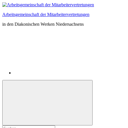
Zum
Inhalt
Arbeitsgemeinschaft der Mitarbeitervertretungen
springen
in den Diakonischen Werken Niedersachsens
Instagram
Suchformular
Suchen