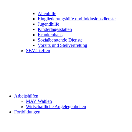
Altenhilfe
Eingliederungshilfe und Inklusionsdienste
Jugendhilfe
Kindertagesstätten
Krankenhaus
Sozialberatende Dienste
Vorsitz und Stellvertretung
SBV-Treffen
Arbeitshilfen
MAV Wahlen
Wirtschaftliche Angelegenheiten
Fortbildungen