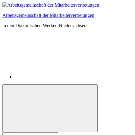
Zum
Inhalt
Arbeitsgemeinschaft der Mitarbeitervertretungen
springen
in den Diakonischen Werken Niedersachsens
Instagram
Suchformular
Suchen