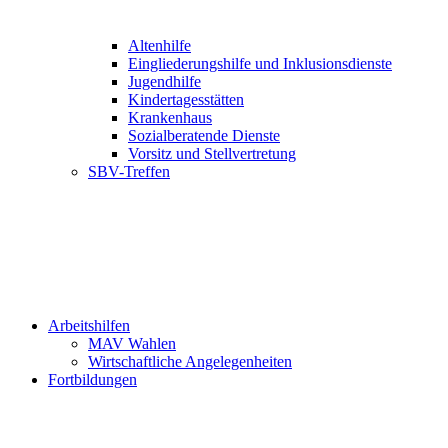
Altenhilfe
Eingliederungshilfe und Inklusionsdienste
Jugendhilfe
Kindertagesstätten
Krankenhaus
Sozialberatende Dienste
Vorsitz und Stellvertretung
SBV-Treffen
Arbeitshilfen
MAV Wahlen
Wirtschaftliche Angelegenheiten
Fortbildungen