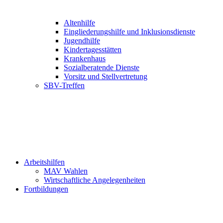
Altenhilfe
Eingliederungshilfe und Inklusionsdienste
Jugendhilfe
Kindertagesstätten
Krankenhaus
Sozialberatende Dienste
Vorsitz und Stellvertretung
SBV-Treffen
Arbeitshilfen
MAV Wahlen
Wirtschaftliche Angelegenheiten
Fortbildungen