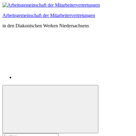
Zum
Inhalt
Arbeitsgemeinschaft der Mitarbeitervertretungen
springen
in den Diakonischen Werken Niedersachsens
Instagram
Suchformular
Suchen