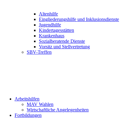
Altenhilfe
Eingliederungshilfe und Inklusionsdienste
Jugendhilfe
Kindertagesstätten
Krankenhaus
Sozialberatende Dienste
Vorsitz und Stellvertretung
SBV-Treffen
Arbeitshilfen
MAV Wahlen
Wirtschaftliche Angelegenheiten
Fortbildungen