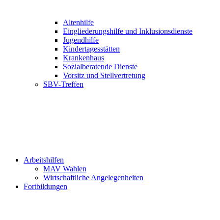
Altenhilfe
Eingliederungshilfe und Inklusionsdienste
Jugendhilfe
Kindertagesstätten
Krankenhaus
Sozialberatende Dienste
Vorsitz und Stellvertretung
SBV-Treffen
Arbeitshilfen
MAV Wahlen
Wirtschaftliche Angelegenheiten
Fortbildungen