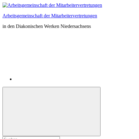
Zum
Inhalt
Arbeitsgemeinschaft der Mitarbeitervertretungen
springen
in den Diakonischen Werken Niedersachsens
Instagram
Suchformular
Suchen