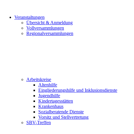
Veranstaltungen
Übersicht & Anmeldung
Vollversammlungen
Regionalversammlungen
Arbeitskreise
Altenhilfe
Eingliederungshilfe und Inklusionsdienste
Jugendhilfe
Kindertagesstätten
Krankenhaus
Sozialberatende Dienste
Vorsitz und Stellvertretung
SBV-Treffen