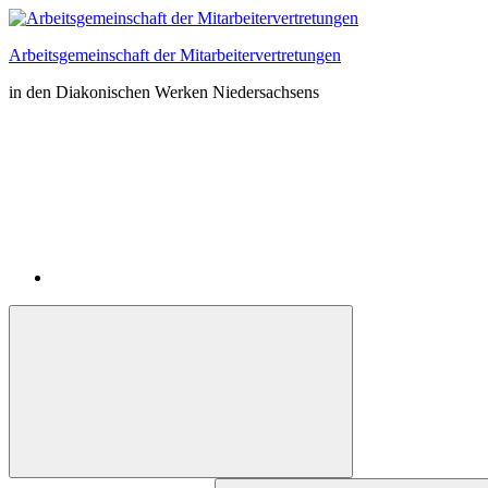
Zum
Inhalt
Arbeitsgemeinschaft der Mitarbeitervertretungen
springen
in den Diakonischen Werken Niedersachsens
Instagram
Suchformular
Suchen