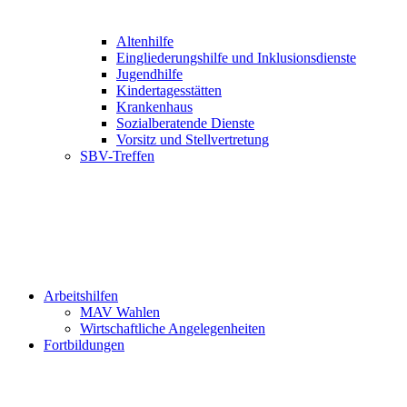
Altenhilfe
Eingliederungshilfe und Inklusionsdienste
Jugendhilfe
Kindertagesstätten
Krankenhaus
Sozialberatende Dienste
Vorsitz und Stellvertretung
SBV-Treffen
Arbeitshilfen
MAV Wahlen
Wirtschaftliche Angelegenheiten
Fortbildungen