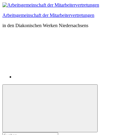
Zum
Inhalt
Arbeitsgemeinschaft der Mitarbeitervertretungen
springen
in den Diakonischen Werken Niedersachsens
Instagram
Suchformular
Suchen