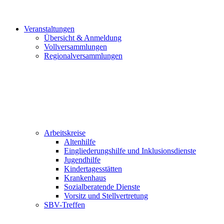
Veranstaltungen
Übersicht & Anmeldung
Vollversammlungen
Regionalversammlungen
Arbeitskreise
Altenhilfe
Eingliederungshilfe und Inklusionsdienste
Jugendhilfe
Kindertagesstätten
Krankenhaus
Sozialberatende Dienste
Vorsitz und Stellvertretung
SBV-Treffen