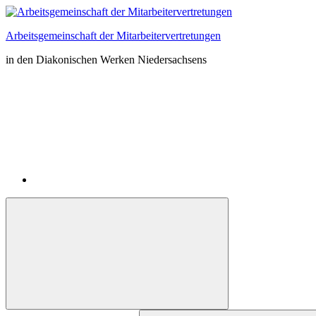
Zum
Inhalt
Arbeitsgemeinschaft der Mitarbeitervertretungen
springen
in den Diakonischen Werken Niedersachsens
Instagram
Suchformular
Suchen