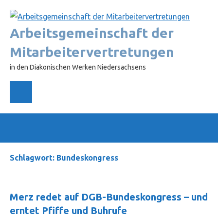
Zum
Inhalt
Arbeitsgemeinschaft der
springen
Mitarbeitervertretungen
in den Diakonischen Werken Niedersachsens
Instagram
Such
öffn
Schlagwort:
Bundeskongress
Merz redet auf DGB-Bundeskongress – und
erntet Pfiffe und Buhrufe