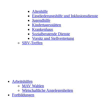
Altenhilfe
Eingliederungshilfe und Inklusionsdienste
Jugendhilfe
Kindertagesstätten
Krankenhaus
Sozialberatende Dienste
Vorsitz und Stellvertretung
SBV-Treffen
Arbeitshilfen
MAV Wahlen
Wirtschaftliche Angelegenheiten
Fortbildungen