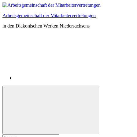
Zum
Inhalt
Arbeitsgemeinschaft der Mitarbeitervertretungen
springen
in den Diakonischen Werken Niedersachsens
Instagram
Suchformular
Suchen