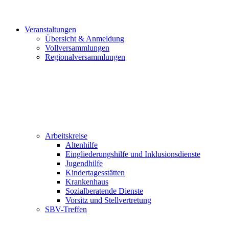
Veranstaltungen
Übersicht & Anmeldung
Vollversammlungen
Regionalversammlungen
Arbeitskreise
Altenhilfe
Eingliederungshilfe und Inklusionsdienste
Jugendhilfe
Kindertagesstätten
Krankenhaus
Sozialberatende Dienste
Vorsitz und Stellvertretung
SBV-Treffen