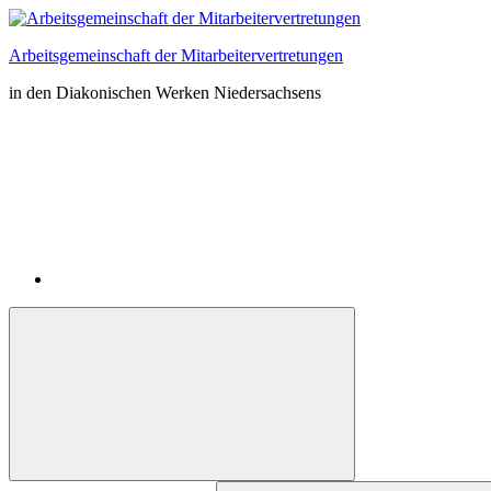
Zum
Inhalt
Arbeitsgemeinschaft der Mitarbeitervertretungen
springen
in den Diakonischen Werken Niedersachsens
Instagram
Suchformular
Suchen