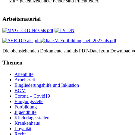
Mit * gekennzeichnete Felder sind Pflichtfelder.
Arbeitsmaterial
Die obenstehenden Dokumente sind als PDF-Datei zum Download ve
Themen
Altenhilfe
Arbeitszeit
Eingliederungshilfe und Inklusion
BGM
Corona – Covid19
Einigungsstelle
Fortbildung
Jugendhilfe
Kindertagesstätten
Krankenhaus
Loyalität
Recht