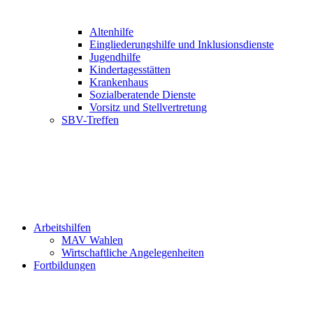
Altenhilfe
Eingliederungshilfe und Inklusionsdienste
Jugendhilfe
Kindertagesstätten
Krankenhaus
Sozialberatende Dienste
Vorsitz und Stellvertretung
SBV-Treffen
Arbeitshilfen
MAV Wahlen
Wirtschaftliche Angelegenheiten
Fortbildungen