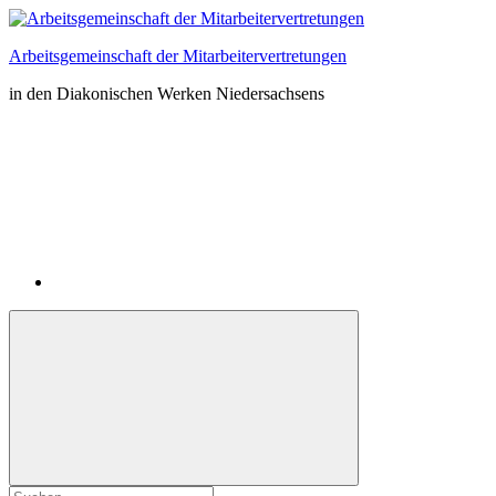
Zum
Inhalt
Arbeitsgemeinschaft der Mitarbeitervertretungen
springen
in den Diakonischen Werken Niedersachsens
Instagram
Suchformular
Suchen