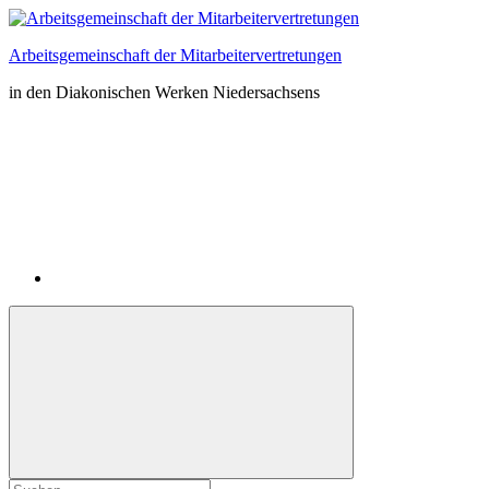
Zum
Inhalt
Arbeitsgemeinschaft der Mitarbeitervertretungen
springen
in den Diakonischen Werken Niedersachsens
Instagram
Suchformular
Suchen