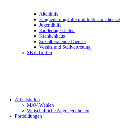
Altenhilfe
Eingliederungshilfe und Inklusionsdienste
Jugendhilfe
Kindertagesstätten
Krankenhaus
Sozialberatende Dienste
Vorsitz und Stellvertretung
SBV-Treffen
Arbeitshilfen
MAV Wahlen
Wirtschaftliche Angelegenheiten
Fortbildungen