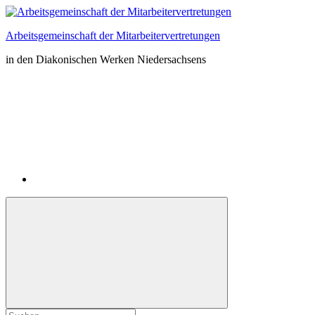
Zum
Inhalt
Arbeitsgemeinschaft der Mitarbeitervertretungen
springen
in den Diakonischen Werken Niedersachsens
Instagram
Suchformular
Suchen