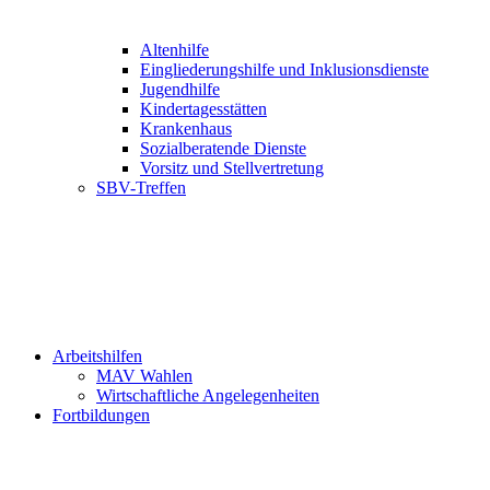
Altenhilfe
Eingliederungshilfe und Inklusionsdienste
Jugendhilfe
Kindertagesstätten
Krankenhaus
Sozialberatende Dienste
Vorsitz und Stellvertretung
SBV-Treffen
Arbeitshilfen
MAV Wahlen
Wirtschaftliche Angelegenheiten
Fortbildungen