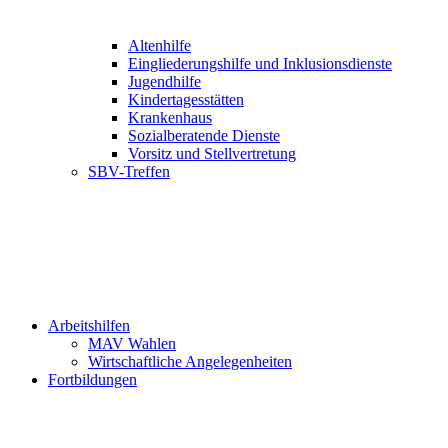
Altenhilfe
Eingliederungshilfe und Inklusionsdienste
Jugendhilfe
Kindertagesstätten
Krankenhaus
Sozialberatende Dienste
Vorsitz und Stellvertretung
SBV-Treffen
Arbeitshilfen
MAV Wahlen
Wirtschaftliche Angelegenheiten
Fortbildungen