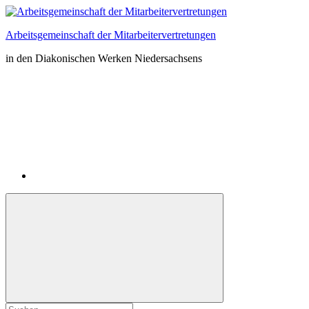
Zum
Inhalt
Arbeitsgemeinschaft der Mitarbeitervertretungen
springen
in den Diakonischen Werken Niedersachsens
Instagram
Suchformular
Suchen