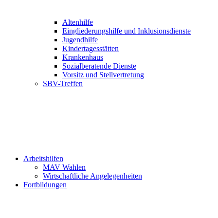
Altenhilfe
Eingliederungshilfe und Inklusionsdienste
Jugendhilfe
Kindertagesstätten
Krankenhaus
Sozialberatende Dienste
Vorsitz und Stellvertretung
SBV-Treffen
Arbeitshilfen
MAV Wahlen
Wirtschaftliche Angelegenheiten
Fortbildungen