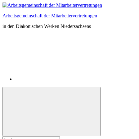
Zum
Inhalt
Arbeitsgemeinschaft der Mitarbeitervertretungen
springen
in den Diakonischen Werken Niedersachsens
Instagram
Suchformular
Suchen