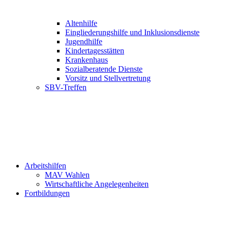
Altenhilfe
Eingliederungshilfe und Inklusionsdienste
Jugendhilfe
Kindertagesstätten
Krankenhaus
Sozialberatende Dienste
Vorsitz und Stellvertretung
SBV-Treffen
Arbeitshilfen
MAV Wahlen
Wirtschaftliche Angelegenheiten
Fortbildungen