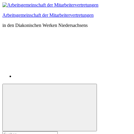
Zum
Inhalt
Arbeitsgemeinschaft der Mitarbeitervertretungen
springen
in den Diakonischen Werken Niedersachsens
Instagram
Suchformular
Suchen