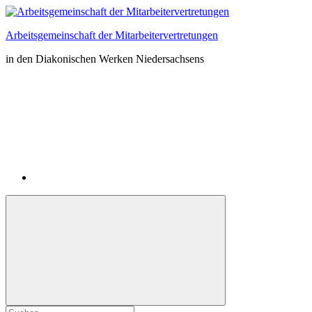
Zum
Inhalt
Arbeitsgemeinschaft der Mitarbeitervertretungen
springen
in den Diakonischen Werken Niedersachsens
Instagram
Suchformular
Suchen