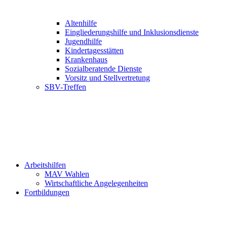
Altenhilfe
Eingliederungshilfe und Inklusionsdienste
Jugendhilfe
Kindertagesstätten
Krankenhaus
Sozialberatende Dienste
Vorsitz und Stellvertretung
SBV-Treffen
Arbeitshilfen
MAV Wahlen
Wirtschaftliche Angelegenheiten
Fortbildungen