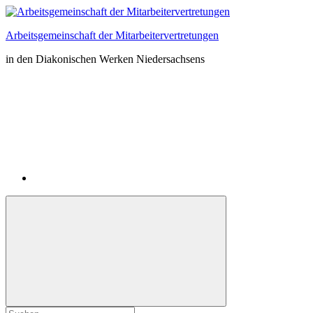
Zum
Inhalt
Arbeitsgemeinschaft der Mitarbeitervertretungen
springen
in den Diakonischen Werken Niedersachsens
Instagram
Suchformular
Suchen