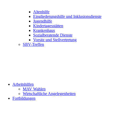
Altenhilfe
Eingliederungshilfe und Inklusionsdienste
Jugendhilfe
Kindertagesstätten
Krankenhaus
Sozialberatende Dienste
Vorsitz und Stellvertretung
SBV-Treffen
Arbeitshilfen
MAV Wahlen
Wirtschaftliche Angelegenheiten
Fortbildungen