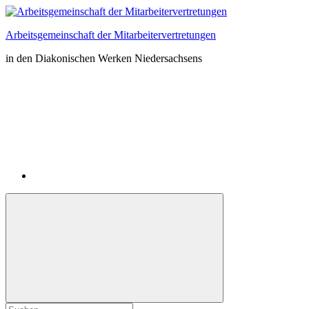
Zum
Inhalt
Arbeitsgemeinschaft der Mitarbeitervertretungen
springen
in den Diakonischen Werken Niedersachsens
Instagram
Suchformular
Suchen