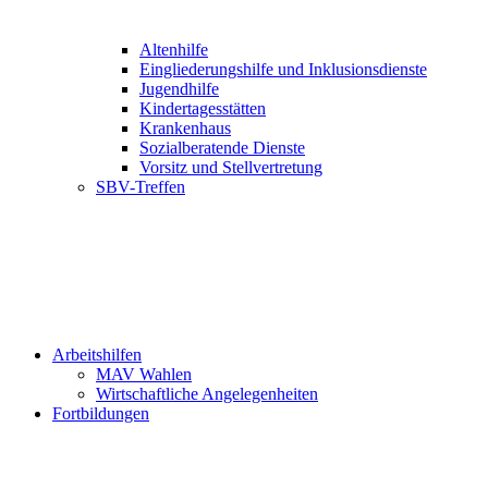
Altenhilfe
Eingliederungshilfe und Inklusionsdienste
Jugendhilfe
Kindertagesstätten
Krankenhaus
Sozialberatende Dienste
Vorsitz und Stellvertretung
SBV-Treffen
Arbeitshilfen
MAV Wahlen
Wirtschaftliche Angelegenheiten
Fortbildungen