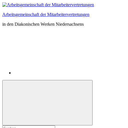
Zum
Inhalt
Arbeitsgemeinschaft der Mitarbeitervertretungen
springen
in den Diakonischen Werken Niedersachsens
Instagram
Suchformular
Suchen