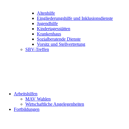
Altenhilfe
Eingliederungshilfe und Inklusionsdienste
Jugendhilfe
Kindertagesstätten
Krankenhaus
Sozialberatende Dienste
Vorsitz und Stellvertretung
SBV-Treffen
Arbeitshilfen
MAV Wahlen
Wirtschaftliche Angelegenheiten
Fortbildungen