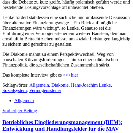
dass die Debatte zu kurz greife, häufig polemisch geführt werde und
bestehende Lösungsvorschläge oft unbeachtet blieben.
Lenke fordert stattdessen eine sachliche und umfassende Diskussion
über alternative Finanzierungswege. „Ein Blick auf mögliche
Finanzierungen wäre wichtig“, so Lenke. Genauso sei die
Einführung einer Vermögenssteuer ein weiterer Baustein, den man
ernsthaft in Betracht ziehen müsse, um soziale Leistungen langfristig
zu sichern und gerechter zu gestalten.
Die Diakonie mahnt zu einem Perspektivwechsel: Weg von
pauschalen Kürzungsforderungen – hin zu einer solidarischen
Finanzpolitik, die gesellschaftlichen Zusammenhalt stärkt.
Das komplette Interview gibt es
>>>hier
Schlagwörter:
Allgemein
,
Diakonie
,
Hans-Joachim Lenke
,
Sozialsystem
,
Vermögenssteuer
Allgemein
Beitragsnavigation
Vorheriger Beitrag
Betriebliches Eingliederungsmanagement (BEM):
Entwicklung und Handlungsfelder für die MAV