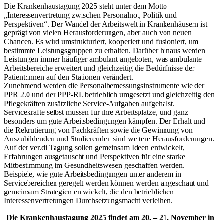
Die Krankenhaustagung 2025 steht unter dem Motto
„Interessenvertretung zwischen Personalnot, Politik und
Perspektiven“. Der Wandel der Arbeitswelt in Krankenhäusern ist
geprägt von vielen Herausforderungen, aber auch von neuen
Chancen. Es wird umstrukturiert, kooperiert und fusioniert, um
bestimmte Leistungsgruppen zu erhalten. Darüber hinaus werden
Leistungen immer häufiger ambulant angeboten, was ambulante
Arbeitsbereiche erweitert und gleichzeitig die Bedürfnisse der
Patient:innen auf den Stationen verändert.
Zunehmend werden die Personalbemessungsinstrumente wie der
PPR 2.0 und der PPP-RL betrieblich umgesetzt und gleichzeitig den
Pflegekräften zusätzliche Service-Aufgaben aufgehalst.
Servicekräfte selbst müssen für ihre Arbeitsplätze, und ganz
besonders um gute Arbeitsbedingungen kämpfen. Der Erhalt und
die Rekrutierung von Fachkräften sowie die Gewinnung von
Auszubildenden und Studierenden sind weitere Herausforderungen.
Auf der ver.di Tagung sollen gemeinsam Ideen entwickelt,
Erfahrungen ausgetauscht und Perspektiven für eine starke
Mitbestimmung im Gesundheitswesen geschaffen werden.
Beispiele, wie gute Arbeitsbedingungen unter anderem in
Servicebereichen geregelt werden können werden angeschaut und
gemeinsam Strategien entwickelt, die den betrieblichen
Interessenvertretungen Durchsetzungsmacht verleihen.
Die Krankenhaustagung 2025 findet am 20. – 21. November in