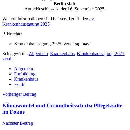
Berlin statt.
Anmeldeschluss ist der 16. September 2025.
Weitere Informationen sind bei ver.di zu finden
>>
Krankenhaustagung 2025
Bildrechte:
Krankenhaustagung 2025: ver.di /ag mav
Schlagwörter:
Allgemein
,
Krankenhaus
,
Krankenhaustagung 2025
,
ver.di
Allgemein
Fortbildung
Krankenhaus
ver.di
Beitragsnavigation
Vorheriger Beitrag
Klimawandel und Gesundheitsschutz: Pflegekräfte
im Fokus
Nächster Beitrag