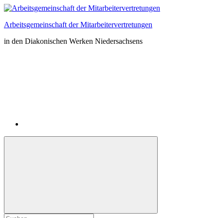
Zum
Inhalt
Arbeitsgemeinschaft der Mitarbeitervertretungen
springen
in den Diakonischen Werken Niedersachsens
Instagram
Suchformular
Suchen