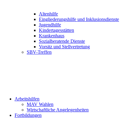
Altenhilfe
Eingliederungshilfe und Inklusionsdienste
Jugendhilfe
Kindertagesstätten
Krankenhaus
Sozialberatende Dienste
Vorsitz und Stellvertretung
SBV-Treffen
Arbeitshilfen
MAV Wahlen
Wirtschaftliche Angelegenheiten
Fortbildungen