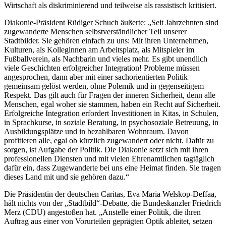
Wirtschaft als diskriminierend und teilweise als rassistisch kritisiert.
Diakonie-Präsident Rüdiger Schuch äußerte: „Seit Jahrzehnten sind
zugewanderte Menschen selbstverständlicher Teil unserer
Stadtbilder. Sie gehören einfach zu uns: Mit ihren Unternehmen,
Kulturen, als Kolleginnen am Arbeitsplatz, als Mitspieler im
Fußballverein, als Nachbarin und vieles mehr. Es gibt unendlich
viele Geschichten erfolgreicher Integration! Probleme müssen
angesprochen, dann aber mit einer sachorientierten Politik
gemeinsam gelöst werden, ohne Polemik und in gegenseitigem
Respekt. Das gilt auch für Fragen der inneren Sicherheit, denn alle
Menschen, egal woher sie stammen, haben ein Recht auf Sicherheit.
Erfolgreiche Integration erfordert Investitionen in Kitas, in Schulen,
in Sprachkurse, in soziale Beratung, in psychosoziale Betreuung, in
Ausbildungsplätze und in bezahlbaren Wohnraum. Davon
profitieren alle, egal ob kürzlich zugewandert oder nicht. Dafür zu
sorgen, ist Aufgabe der Politik. Die Diakonie setzt sich mit ihren
professionellen Diensten und mit vielen Ehrenamtlichen tagtäglich
dafür ein, dass Zugewanderte bei uns eine Heimat finden. Sie tragen
dieses Land mit und sie gehören dazu.“
Die Präsidentin der deutschen Caritas, Eva Maria Welskop-Deffaa,
hält nichts von der „Stadtbild“-Debatte, die Bundeskanzler Friedrich
Merz (CDU) angestoßen hat. „Anstelle einer Politik, die ihren
Auftrag aus einer von Vorurteilen geprägten Optik ableitet, setzen