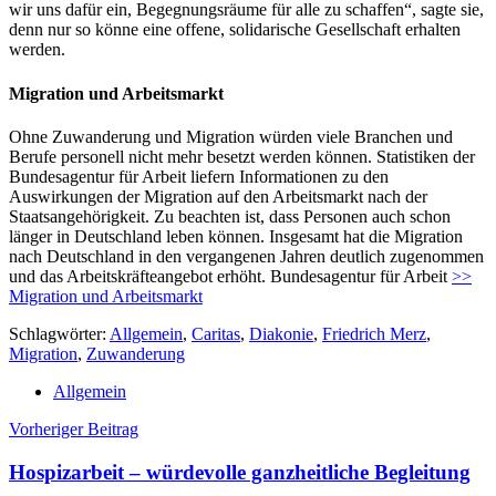
wir uns dafür ein, Begegnungsräume für alle zu schaffen“, sagte sie,
denn nur so könne eine offene, solidarische Gesellschaft erhalten
werden.
Migration und Arbeitsmarkt
Ohne Zuwanderung und Migration würden viele Branchen und
Berufe personell nicht mehr besetzt werden können. Statistiken der
Bundesagentur für Arbeit liefern Informationen zu den
Auswirkungen der Migration auf den Arbeitsmarkt nach der
Staatsangehörigkeit. Zu beachten ist, dass Personen auch schon
länger in Deutschland leben können. Insgesamt hat die Migration
nach Deutschland in den vergangenen Jahren deutlich zugenommen
und das Arbeitskräfteangebot erhöht. Bundesagentur für Arbeit
>>
Migration und Arbeitsmarkt
Schlagwörter:
Allgemein
,
Caritas
,
Diakonie
,
Friedrich Merz
,
Migration
,
Zuwanderung
Allgemein
Beitragsnavigation
Vorheriger Beitrag
Hospizarbeit – würdevolle ganzheitliche Begleitung