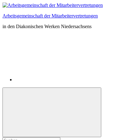
Zum
Inhalt
Arbeitsgemeinschaft der Mitarbeitervertretungen
springen
in den Diakonischen Werken Niedersachsens
Instagram
Suchformular
Suchen