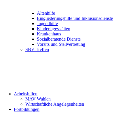
Altenhilfe
Eingliederungshilfe und Inklusionsdienste
Jugendhilfe
Kindertagesstätten
Krankenhaus
Sozialberatende Dienste
Vorsitz und Stellvertretung
SBV-Treffen
Arbeitshilfen
MAV Wahlen
Wirtschaftliche Angelegenheiten
Fortbildungen