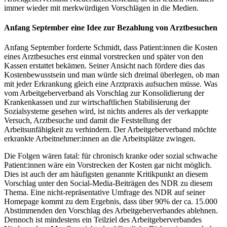
immer wieder mit merkwürdigen Vorschlägen in die Medien.
Anfang September eine Idee zur Bezahlung von Arztbesuchen
Anfang September forderte Schmidt, dass Patient:innen die Kosten
eines Arztbesuches erst einmal vorstrecken und später von den
Kassen erstattet bekämen. Seiner Ansicht nach fördere dies das
Kostenbewusstsein und man würde sich dreimal überlegen, ob man
mit jeder Erkrankung gleich eine Arztpraxis aufsuchen müsse. Was
vom Arbeitgeberverband als Vorschlag zur Konsolidierung der
Krankenkassen und zur wirtschaftlichen Stabilisierung der
Sozialsysteme gesehen wird, ist nichts anderes als der verkappte
Versuch, Arztbesuche und damit die Feststellung der
Arbeitsunfähigkeit zu verhindern. Der Arbeitgeberverband möchte
erkrankte Arbeitnehmer:innen an die Arbeitsplätze zwingen.
Die Folgen wären fatal: für chronisch kranke oder sozial schwache
Patient:innen wäre ein Vorstrecken der Kosten gar nicht möglich.
Dies ist auch der am häufigsten genannte Kritikpunkt an diesem
Vorschlag unter den Social-Media-Beiträgen des NDR zu diesem
Thema. Eine nicht-repräsentative Umfrage des NDR auf seiner
Homepage kommt zu dem Ergebnis, dass über 90% der ca. 15.000
Abstimmenden den Vorschlag des Arbeitgeberverbandes ablehnen.
Dennoch ist mindestens ein Teilziel des Arbeitgeberverbandes