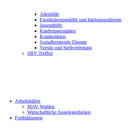
Altenhilfe
Eingliederungshilfe und Inklusionsdienste
Jugendhilfe
Kindertagesstätten
Krankenhaus
Sozialberatende Dienste
Vorsitz und Stellvertretung
SBV-Treffen
Arbeitshilfen
MAV Wahlen
Wirtschaftliche Angelegenheiten
Fortbildungen