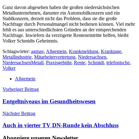
Ganz davon abgesehen haben die großen niedersächsischen
Metallunternehmen, darunter ein Automobilkonzern und ein
Stahlkonzern, derzeit nicht das Problem, dass sie die große
Nachfrage durch Personalmangel nicht bedienen können. Viel mehr
fehlt es aus unterschiedlichsten Gründen an der entsprechenden
Nachfrage. Inwiefern da verzögerte Renteneintritte helfen, bleibt
Volker Schmidts Geheimnis.
Schlagwörter:
agmav
,
Allgemein
,
Krankmeldung
,
Kranktage
,
Metallindustrie
,
Mitarbeitervertretung
,
Niedersachsen
,
NiedersachsenMetall
,
Praxisgebühr
,
Rente
,
Schmidt
,
telefonische
,
Volker
Allgemein
Beitragsnavigation
Vorheriger Beitrag
Entgeltniveaus im Gesundheitswesen
Nächster Beitrag
Auch in vierter TV DN-Runde kein Abschluss
Abonniere unseren Newsletter