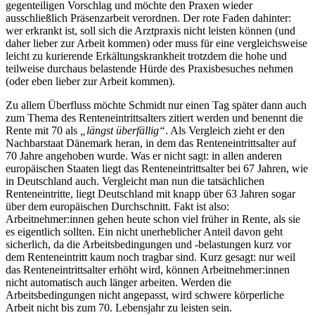
gegenteiligen Vorschlag und möchte den Praxen wieder
ausschließlich Präsenzarbeit verordnen. Der rote Faden dahinter:
wer erkrankt ist, soll sich die Arztpraxis nicht leisten können (und
daher lieber zur Arbeit kommen) oder muss für eine vergleichsweise
leicht zu kurierende Erkältungskrankheit trotzdem die hohe und
teilweise durchaus belastende Hürde des Praxisbesuches nehmen
(oder eben lieber zur Arbeit kommen).
Zu allem Überfluss möchte Schmidt nur einen Tag später dann auch
zum Thema des Renteneintrittsalters zitiert werden und benennt die
Rente mit 70 als
„längst überfällig“
. Als Vergleich zieht er den
Nachbarstaat Dänemark heran, in dem das Renteneintrittsalter auf
70 Jahre angehoben wurde. Was er nicht sagt: in allen anderen
europäischen Staaten liegt das Renteneintrittsalter bei 67 Jahren, wie
in Deutschland auch. Vergleicht man nun die tatsächlichen
Renteneintritte, liegt Deutschland mit knapp über 63 Jahren sogar
über dem europäischen Durchschnitt. Fakt ist also:
Arbeitnehmer:innen gehen heute schon viel früher in Rente, als sie
es eigentlich sollten. Ein nicht unerheblicher Anteil davon geht
sicherlich, da die Arbeitsbedingungen und -belastungen kurz vor
dem Renteneintritt kaum noch tragbar sind. Kurz gesagt: nur weil
das Renteneintrittsalter erhöht wird, können Arbeitnehmer:innen
nicht automatisch auch länger arbeiten. Werden die
Arbeitsbedingungen nicht angepasst, wird schwere körperliche
Arbeit nicht bis zum 70. Lebensjahr zu leisten sein.