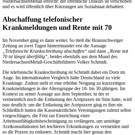
NiedersachsenMetall erreicht: der öffentliche Diskurs ist verschoben
und es wird öffentlich über Kürzungen am Sozialstaat debattiert.
Abschaffung telefonischer
Krankmeldungen und Rente mit 70
Im November ging es dann weiter. So titelt die Braunschweiger
Zeitung an zwei Tagen hintereinander erst die Aussage
„Telefonische Krankschreibung abschaffen“
und dann
„Rente mit
70 ist längst überfällig“
, beides ebenfalls aus dem Mund des
NiedersachsenMetall-Geschäftsführers Volker Schmidt.
Die telefonische Krankschreibung ist Schmidt dabei ein Dorn im
Auge. Im internationalen Vergleich hätte Deutschland zu viele
Kranktage. Zudem sieht er eine erhöhte Neigung zu kurzzeitigen
Krankmeldungen in der Altersgruppe der 18- bis 30-jährigen. Im
Kontext zu seiner Aussage aus dem September, in der er
vermeintlich noch die Entlastung der Arztpraxen im Sinn hatte, wird
nun deutlich: um die Entlastung der Arztpraxen ging es ihm nie.
Schließlich hatten die Kassenärztlichen Vereinigungen zuletzt selbst
vorgeschlagen, die Frist zur Einreichung einer
Arbeitsunfähigkeitsbescheinigung zu verlängern, um unnötige
Arztkonsultationen bei leichteren Erkrankungen zu vermeiden und
so die Praxen zu entlasten. Schmidt macht hier genau den