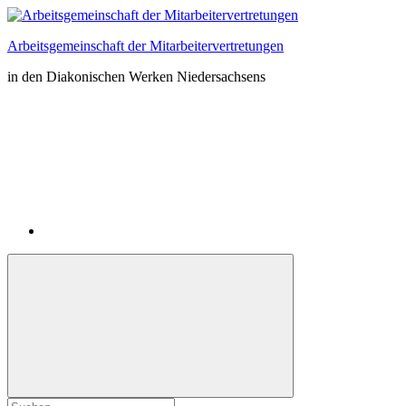
Zum
Inhalt
Arbeitsgemeinschaft der Mitarbeitervertretungen
springen
in den Diakonischen Werken Niedersachsens
Instagram
Suchformular
Suchen