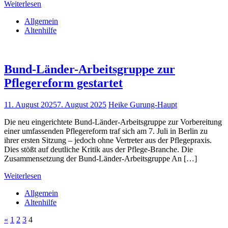
Weiterlesen
Allgemein
Altenhilfe
Bund-Länder-Arbeitsgruppe zur
Pflegereform gestartet
11. August 2025
7. August 2025
Heike Gurung-Haupt
Die neu eingerichtete Bund-Länder-Arbeitsgruppe zur Vorbereitung
einer umfassenden Pflegereform traf sich am 7. Juli in Berlin zu
ihrer ersten Sitzung – jedoch ohne Vertreter aus der Pflegepraxis.
Dies stößt auf deutliche Kritik aus der Pflege-Branche. Die
Zusammensetzung der Bund-Länder-Arbeitsgruppe An […]
Weiterlesen
Allgemein
Altenhilfe
Seitennummerierung
Vorherige
«
1
2
3
4