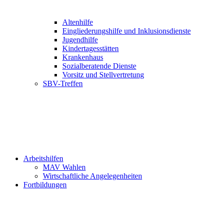
Altenhilfe
Eingliederungshilfe und Inklusionsdienste
Jugendhilfe
Kindertagesstätten
Krankenhaus
Sozialberatende Dienste
Vorsitz und Stellvertretung
SBV-Treffen
Arbeitshilfen
MAV Wahlen
Wirtschaftliche Angelegenheiten
Fortbildungen