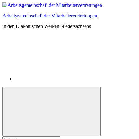
Zum
Inhalt
Arbeitsgemeinschaft der Mitarbeitervertretungen
springen
in den Diakonischen Werken Niedersachsens
Instagram
Suchformular
Suchen