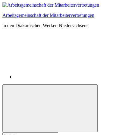
Zum
Inhalt
Arbeitsgemeinschaft der Mitarbeitervertretungen
springen
in den Diakonischen Werken Niedersachsens
Instagram
Suchformular
Suchen