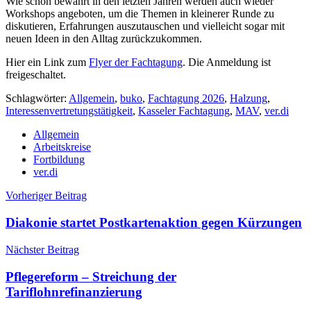
Wie schon bewährt in den letzten Jahren werden auch wieder
Workshops angeboten, um die Themen in kleinerer Runde zu
diskutieren, Erfahrungen auszutauschen und vielleicht sogar mit
neuen Ideen in den Alltag zurückzukommen.
Hier ein Link zum
Flyer der Fachtagung
. Die Anmeldung ist
freigeschaltet.
Schlagwörter:
Allgemein
,
buko
,
Fachtagung 2026
,
Halzung
,
Interessenvertretungstätigkeit
,
Kasseler Fachtagung
,
MAV
,
ver.di
Allgemein
Arbeitskreise
Fortbildung
ver.di
Beitragsnavigation
Vorheriger Beitrag
Diakonie startet Postkartenaktion gegen Kürzungen
Nächster Beitrag
Pflegereform – Streichung der
Tariflohnrefinanzierung