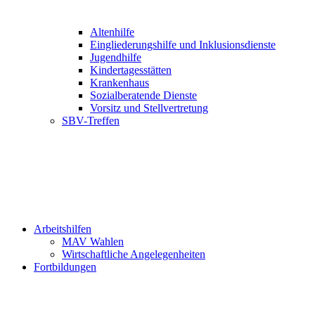
Altenhilfe
Eingliederungshilfe und Inklusionsdienste
Jugendhilfe
Kindertagesstätten
Krankenhaus
Sozialberatende Dienste
Vorsitz und Stellvertretung
SBV-Treffen
Arbeitshilfen
MAV Wahlen
Wirtschaftliche Angelegenheiten
Fortbildungen