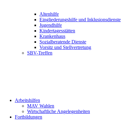
Altenhilfe
Eingliederungshilfe und Inklusionsdienste
Jugendhilfe
Kindertagesstätten
Krankenhaus
Sozialberatende Dienste
Vorsitz und Stellvertretung
SBV-Treffen
Arbeitshilfen
MAV Wahlen
Wirtschaftliche Angelegenheiten
Fortbildungen