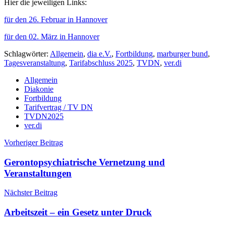
Hier die jeweiligen Links:
für den 26. Februar in Hannover
für den 02. März in Hannover
Schlagwörter:
Allgemein
,
dia e.V.
,
Fortbildung
,
marburger bund
,
Tagesveranstaltung
,
Tarifabschluss 2025
,
TVDN
,
ver.di
Allgemein
Diakonie
Fortbildung
Tarifvertrag / TV DN
TVDN2025
ver.di
Beitragsnavigation
Vorheriger Beitrag
Gerontopsychiatrische Vernetzung und
Veranstaltungen
Nächster Beitrag
Arbeitszeit – ein Gesetz unter Druck