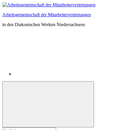
Zum
Inhalt
Arbeitsgemeinschaft der Mitarbeitervertretungen
springen
in den Diakonischen Werken Niedersachsens
Instagram
Suchformular
Suchen