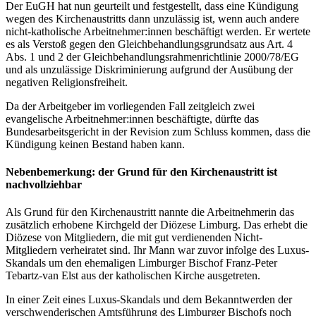
Der EuGH hat nun geurteilt und festgestellt, dass eine Kündigung
wegen des Kirchenaustritts dann unzulässig ist, wenn auch andere
nicht-katholische Arbeitnehmer:innen beschäftigt werden. Er wertete
es als Verstoß gegen den Gleichbehandlungsgrundsatz aus Art. 4
Abs. 1 und 2 der Gleichbehandlungsrahmenrichtlinie 2000/78/EG
und als unzulässige Diskriminierung aufgrund der Ausübung der
negativen Religionsfreiheit.
Da der Arbeitgeber im vorliegenden Fall zeitgleich zwei
evangelische Arbeitnehmer:innen beschäftigte, dürfte das
Bundesarbeitsgericht in der Revision zum Schluss kommen, dass die
Kündigung keinen Bestand haben kann.
Nebenbemerkung: der Grund für den Kirchenaustritt ist
nachvollziehbar
Als Grund für den Kirchenaustritt nannte die Arbeitnehmerin das
zusätzlich erhobene Kirchgeld der Diözese Limburg. Das erhebt die
Diözese von Mitgliedern, die mit gut verdienenden Nicht-
Mitgliedern verheiratet sind. Ihr Mann war zuvor infolge des Luxus-
Skandals um den ehemaligen Limburger Bischof Franz-Peter
Tebartz-van Elst aus der katholischen Kirche ausgetreten.
In einer Zeit eines Luxus-Skandals und dem Bekanntwerden der
verschwenderischen Amtsführung des Limburger Bischofs noch