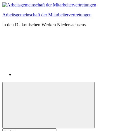
Zum
Inhalt
Arbeitsgemeinschaft der Mitarbeitervertretungen
springen
in den Diakonischen Werken Niedersachsens
Instagram
Suchformular
Suchen