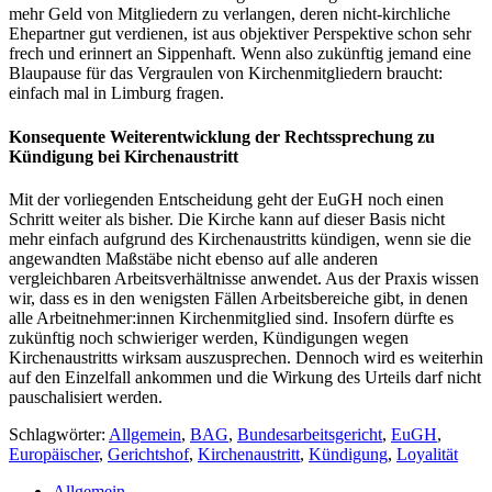
mehr Geld von Mitgliedern zu verlangen, deren nicht-kirchliche
Ehepartner gut verdienen, ist aus objektiver Perspektive schon sehr
frech und erinnert an Sippenhaft. Wenn also zukünftig jemand eine
Blaupause für das Vergraulen von Kirchenmitgliedern braucht:
einfach mal in Limburg fragen.
Konsequente Weiterentwicklung der Rechtssprechung zu
Kündigung bei Kirchenaustritt
Mit der vorliegenden Entscheidung geht der EuGH noch einen
Schritt weiter als bisher. Die Kirche kann auf dieser Basis nicht
mehr einfach aufgrund des Kirchenaustritts kündigen, wenn sie die
angewandten Maßstäbe nicht ebenso auf alle anderen
vergleichbaren Arbeitsverhältnisse anwendet. Aus der Praxis wissen
wir, dass es in den wenigsten Fällen Arbeitsbereiche gibt, in denen
alle Arbeitnehmer:innen Kirchenmitglied sind. Insofern dürfte es
zukünftig noch schwieriger werden, Kündigungen wegen
Kirchenaustritts wirksam auszusprechen. Dennoch wird es weiterhin
auf den Einzelfall ankommen und die Wirkung des Urteils darf nicht
pauschalisiert werden.
Schlagwörter:
Allgemein
,
BAG
,
Bundesarbeitsgericht
,
EuGH
,
Europäischer
,
Gerichtshof
,
Kirchenaustritt
,
Kündigung
,
Loyalität
Allgemein