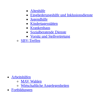
Altenhilfe
Eingliederungshilfe und Inklusionsdienste
Jugendhilfe
Kindertagesstätten
Krankenhaus
Sozialberatende Dienste
Vorsitz und Stellvertretung
SBV-Treffen
Arbeitshilfen
MAV Wahlen
Wirtschaftliche Angelegenheiten
Fortbildungen