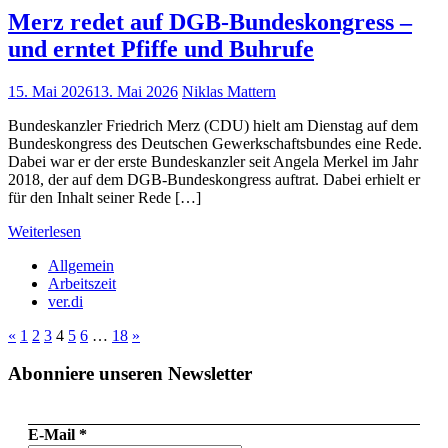
Merz redet auf DGB-Bundeskongress –
und erntet Pfiffe und Buhrufe
15. Mai 2026
13. Mai 2026
Niklas Mattern
Bundeskanzler Friedrich Merz (CDU) hielt am Dienstag auf dem
Bundeskongress des Deutschen Gewerkschaftsbundes eine Rede.
Dabei war er der erste Bundeskanzler seit Angela Merkel im Jahr
2018, der auf dem DGB-Bundeskongress auftrat. Dabei erhielt er
für den Inhalt seiner Rede […]
Weiterlesen
Allgemein
Arbeitszeit
ver.di
Seitennummerierung
Vorherige
Nächste
«
1
2
3
4
5
6
…
18
»
Beiträge
Beiträge
der
Abonniere unseren Newsletter
Beiträge
E-Mail
*