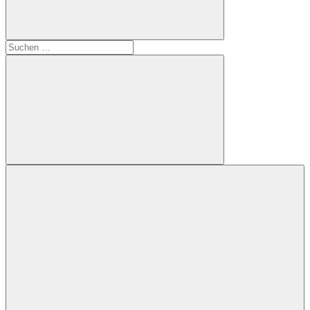
Suchformular
Suchen
öffnen
nach:
Suchen